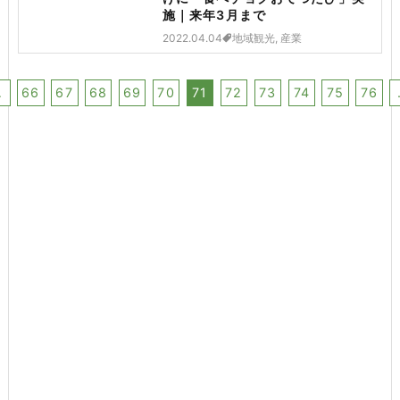
施｜来年3月まで
2022.04.04
地域観光, 産業
…
66
67
68
69
70
71
72
73
74
75
76