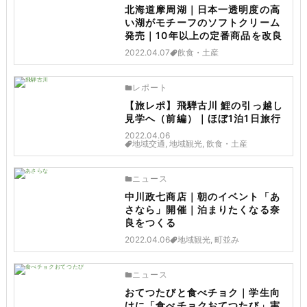
北海道摩周湖｜日本一透明度の高
い湖がモチーフのソフトクリーム
発売｜10年以上の定番商品を改良
2022.04.07
飲食・土産
レポート
【旅レポ】飛騨古川 鯉の引っ越し
見学へ（前編）｜ほぼ1泊1日旅行
2022.04.06
地域交通, 地域観光, 飲食・土産
ニュース
中川政七商店｜朝のイベント「あ
さなら」開催｜泊まりたくなる奈
良をつくる
2022.04.06
地域観光, 町並み
ニュース
おてつたびと食べチョク｜学生向
けに「食べチョクおてつたび」実