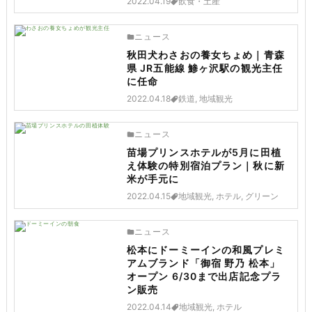
2022.04.19
飲食・土産
ニュース
秋田犬わさおの養女ちょめ｜青森
県 JR五能線 鯵ヶ沢駅の観光主任
に任命
2022.04.18
鉄道, 地域観光
ニュース
苗場プリンスホテルが5月に田植
え体験の特別宿泊プラン｜秋に新
米が手元に
2022.04.15
地域観光, ホテル, グリーン
ニュース
松本にドーミーインの和風プレミ
アムブランド「御宿 野乃 松本」
オープン 6/30まで出店記念プラ
ン販売
2022.04.14
地域観光, ホテル