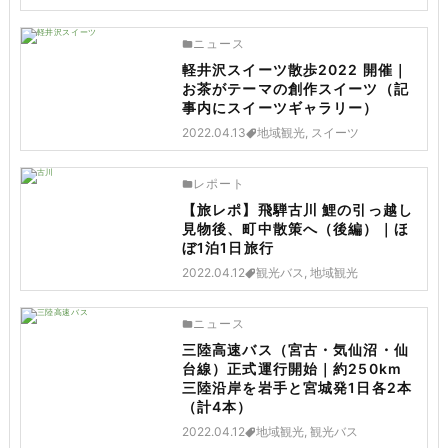
ニュース
軽井沢スイーツ散歩2022 開催｜
お茶がテーマの創作スイーツ（記
事内にスイーツギャラリー）
2022.04.13
地域観光, スイーツ
レポート
【旅レポ】飛騨古川 鯉の引っ越し
見物後、町中散策へ（後編）｜ほ
ぼ1泊1日旅行
2022.04.12
観光バス, 地域観光
ニュース
三陸高速バス（宮古・気仙沼・仙
台線）正式運行開始｜約250km
三陸沿岸を岩手と宮城発1日各2本
（計4本）
2022.04.12
地域観光, 観光バス