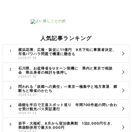
人気記事ランキング
横浜花博、広報・販促に11億円 9月下旬に事業者決定、
市長パワハラ問題で機運に懸念も
2026.07.30
石川県、お盆帰省をUターン契機に 県内と東京で相談
会 県出身者の検討を後押し
2026.07.30
問われる「故郷への責任」―東京一極集中と地方衰退 郷
断ちと帰省のかたち
2026.03.07
函館を半日で王道スポット巡り 年間700件超の問い合わ
せ受け観光バス実証運行
2026.07.23
岩手・大槌町、8月から宿泊復興割 1泊2,000円引き、
県旅割併用で最大9,000円
2026.07.22