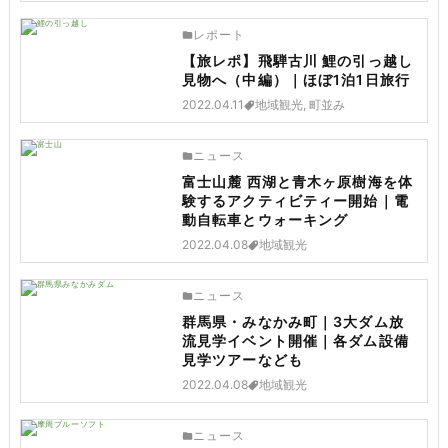
レポート
【旅レポ】飛騨古川 鯉の引っ越し
見物へ（中編）｜ほぼ1泊1日旅行
2022.04.11
地域観光, 町並み
ニュース
富士山麓 西湖と青木ヶ原樹海を体
験するアクティビティー開始｜電
動自転車とウォーキング
2022.04.08
地域観光
ニュース
群馬県・みなかみ町｜3大ダム放
流見学イベント開催｜各ダム設備
見学ツアーなども
2022.04.08
地域観光
ニュース