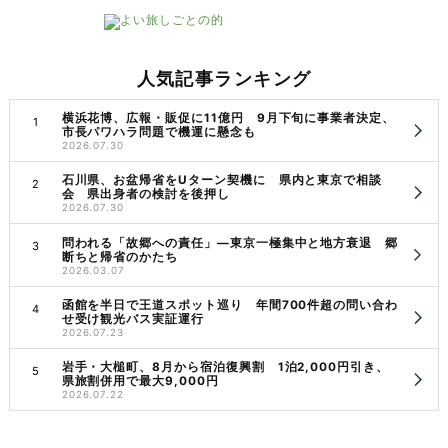
人気記事ランキング
横浜花博、広報・販促に11億円 9月下旬に事業者決定、
市長パワハラ問題で機運に懸念も
2026.07.30
石川県、お盆帰省をUターン契機に 県内と東京で相談
会 県出身者の検討を後押し
2026.07.30
問われる「故郷への責任」―東京一極集中と地方衰退 郷
断ちと帰省のかたち
2026.03.07
函館を半日で王道スポット巡り 年間700件超の問い合わ
せ受け観光バス実証運行
2026.07.23
岩手・大槌町、8月から宿泊復興割 1泊2,000円引き、
県旅割併用で最大9,000円
2026.07.22