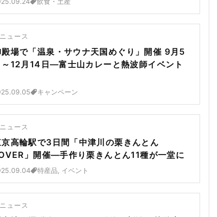
025.09.24
飲食・土産
ニュース
御殿場で「温泉・サウナ天国めぐり」開催 9月5
日～12月14日―富士山カレーと熱波師イベント
も
025.09.05
キャンペーン
ニュース
東京高輪駅で3日間「中津川の栗きんとん
LOVER」開催―手作り栗きんとん11種が一堂に
025.09.04
特産品, イベント
ニュース