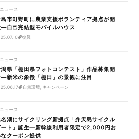
ニュース
輪島市町野町に農業支援ボランティア拠点が開
設―自己完結型モバイルハウス
25.07.10
復興
ニュース
新潟県「棚田県フォトコンテスト」作品募集開
始―新米の象徴「棚田」の景観に注目
25.06.17
自然環境, キャンペーン
ニュース
浜名湖にサイクリング新拠点「弁天島サイクル
ゲート」誕生―新幹線利用者限定で2,000円お
得なクーポン提供