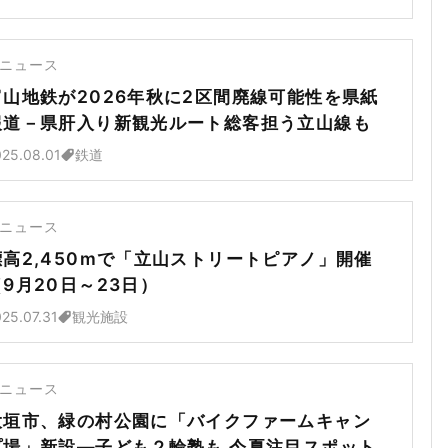
ニュース
富山地鉄が2026年秋に2区間廃線可能性を県紙
報道－県肝入り新観光ルート総客担う立山線も
25.08.01
鉄道
ニュース
標高2,450mで「立山ストリートピアノ」開催
（9月20日～23日）
25.07.31
観光施設
ニュース
大垣市、緑の村公園に「バイクファームキャン
プ場」新設―子ども２輪塾も 今夏注目スポット