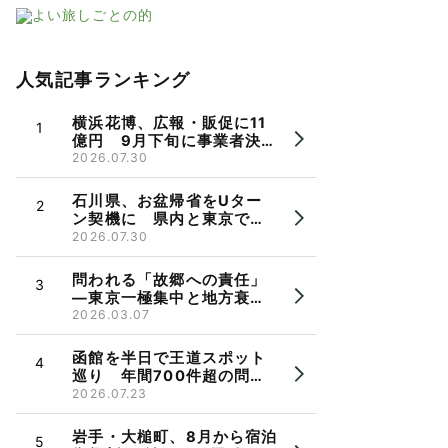
人気記事ランキング
横浜花博、広報・販促に11
億円 9月下旬に事業者決
定、市長パワハラ問題で機
2026.07.30
運に懸念も
石川県、お盆帰省をUター
ン契機に 県内と東京で相
談会 県出身者の検討を後
2026.07.30
押し
問われる「故郷への責任」
―東京一極集中と地方衰
退 郷断ちと帰省のかたち
2026.03.07
函館を半日で王道スポット
巡り 年間700件超の問い
合わせ受け観光バス実証運
2026.07.23
行
岩手・大槌町、8月から宿泊