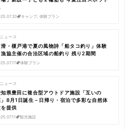
に
25.07.20
キャンプ, 体験プラン
ニュース
常滑・榎戸港で夏の風物詩「船タコ釣り」体験
－漁協主催の合法区域の船釣り 残り2期間
25.07.17
体験プラン
ニュース
愛知県豊田に複合型アウトドア施設「互いの
森」8月1日誕生－日帰り・宿泊で多彩な自然体
験を提供
25.07.11
観光施設