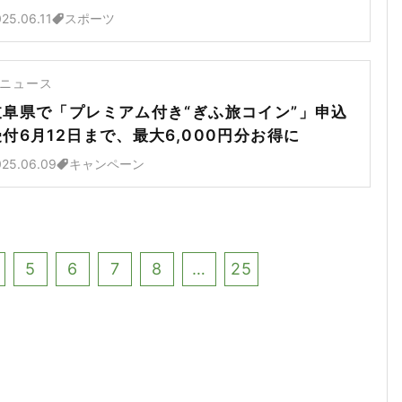
25.06.11
スポーツ
ニュース
岐阜県で「プレミアム付き“ぎふ旅コイン”」申込
受付6月12日まで、最大6,000円分お得に
025.06.09
キャンペーン
5
6
7
8
…
25