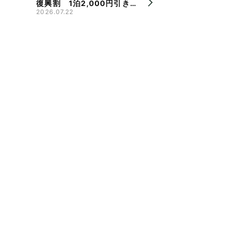
復興割 1泊2,000円引き、
県旅割併用で最大9,000円
2026.07.22