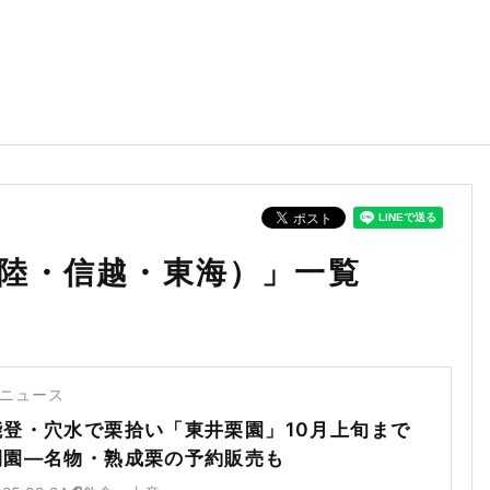
陸・信越・東海）」一覧
ニュース
能登・穴水で栗拾い「東井栗園」10月上旬まで
開園―名物・熟成栗の予約販売も