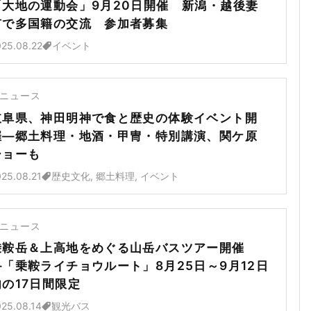
「大地の運動会」9月20日開催 新潟・越後妻
有で多国籍の交流 参加者募集
25.08.22
イベント
ニュース
岐阜県、神田明神で食と歴史の体験イベント開
催―郷土料理・地酒・甲冑・特別講演、関ケ原
ショーも
25.08.21
歴史文化, 郷土料理, イベント
ニュース
乗鞍岳＆上高地をめぐる山岳バスツアー開催
―「乗鞍ライチョウルート」8月25日～9月12日
内の17日間限定
25.08.14
観光バス