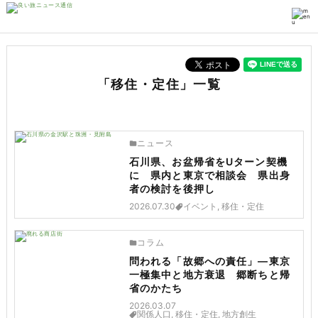
「移住・定住」一覧
ニュース
石川県、お盆帰省をUターン契機
に 県内と東京で相談会 県出身
者の検討を後押し
2026.07.30
イベント, 移住・定住
コラム
問われる「故郷への責任」―東京
一極集中と地方衰退 郷断ちと帰
省のかたち
2026.03.07
関係人口, 移住・定住, 地方創生