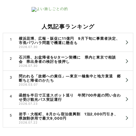
人気記事ランキング
横浜花博、広報・販促に11億円 9月下旬に事業者決定、
市長パワハラ問題で機運に懸念も
2026.07.30
石川県、お盆帰省をUターン契機に 県内と東京で相談
会 県出身者の検討を後押し
2026.07.30
問われる「故郷への責任」―東京一極集中と地方衰退 郷
断ちと帰省のかたち
2026.03.07
函館を半日で王道スポット巡り 年間700件超の問い合わ
せ受け観光バス実証運行
2026.07.23
岩手・大槌町、8月から宿泊復興割 1泊2,000円引き、
県旅割併用で最大9,000円
2026.07.22