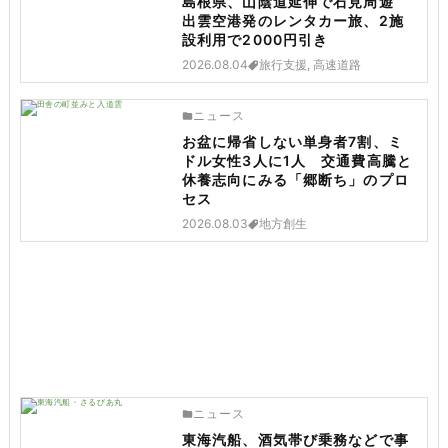
島根県、山陰道延伸で石見周遊
出雲空港発のレンタカー旅、2施
設利用で2000円引き
2026.08.04
旅行支援, 高速道路
ニュース
お盆に帰省しない単身者7割、ミ
ドル女性3人に1人 交通費高騰と
休養志向にみる「郷断ち」のプロ
セス
2026.08.03
地方創生
ニュース
東海汽船、酒気帯び乗務などで事