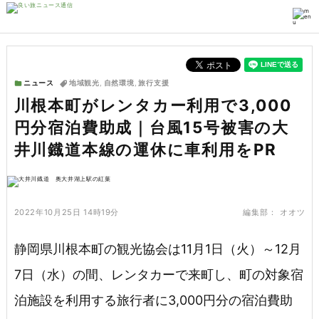
ニュース
地域観光
,
自然環境
,
旅行支援
川根本町がレンタカー利用で3,000
円分宿泊費助成｜台風15号被害の大
井川鐡道本線の運休に車利用をPR
2022年10月25日 14時19分
編集部：
オオツ
静岡県川根本町の観光協会は11月1日（火）～12月
7日（水）の間、レンタカーで来町し、町の対象宿
泊施設を利用する旅行者に3,000円分の宿泊費助