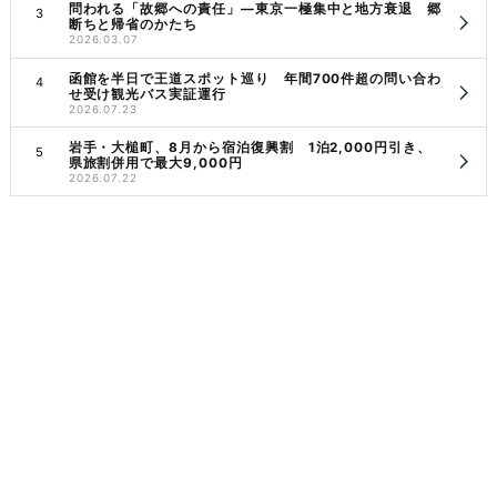
問われる「故郷への責任」―東京一極集中と地方衰退 郷
断ちと帰省のかたち
2026.03.07
函館を半日で王道スポット巡り 年間700件超の問い合わ
せ受け観光バス実証運行
2026.07.23
岩手・大槌町、8月から宿泊復興割 1泊2,000円引き、
県旅割併用で最大9,000円
2026.07.22