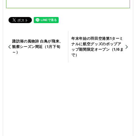
年末年始の羽田空港第1ターミ
諏訪湖の風物詩 白鳥が飛来、
ナルに航空グッズのポップア
観察シーズン間近（1月下旬
ップ期間限定オープン（1/6ま
～）
で）