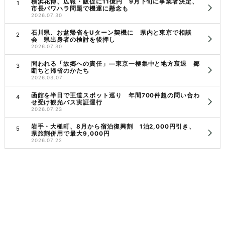
横浜花博、広報・販促に11億円 9月下旬に事業者決定、
市長パワハラ問題で機運に懸念も
2026.07.30
石川県、お盆帰省をUターン契機に 県内と東京で相談
会 県出身者の検討を後押し
2026.07.30
問われる「故郷への責任」―東京一極集中と地方衰退 郷
断ちと帰省のかたち
2026.03.07
函館を半日で王道スポット巡り 年間700件超の問い合わ
せ受け観光バス実証運行
2026.07.23
岩手・大槌町、8月から宿泊復興割 1泊2,000円引き、
県旅割併用で最大9,000円
2026.07.22