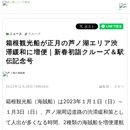
ニュース
クルーズ
箱根観光船が正月の芦ノ湖エリア渋
滞緩和に増便｜新春初詣クルーズ＆駅
伝記念号
2022年12月29日 14時48分
編集部：
オオツ
箱根観光船（海賊船）は2023年１月１日（日）～
１月3日（日）、芦ノ湖周辺道路の渋滞緩和策とし
て人出が多くなる時間、2種類の海賊船を増便運航