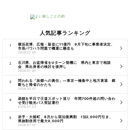
人気記事ランキング
横浜花博、広報・販促に11億円 9月下旬に事業者決定、
市長パワハラ問題で機運に懸念も
2026.07.30
石川県、お盆帰省をUターン契機に 県内と東京で相談
会 県出身者の検討を後押し
2026.07.30
問われる「故郷への責任」―東京一極集中と地方衰退 郷
断ちと帰省のかたち
2026.03.07
函館を半日で王道スポット巡り 年間700件超の問い合わ
せ受け観光バス実証運行
2026.07.23
岩手・大槌町、8月から宿泊復興割 1泊2,000円引き、
県旅割併用で最大9,000円
2026.07.22