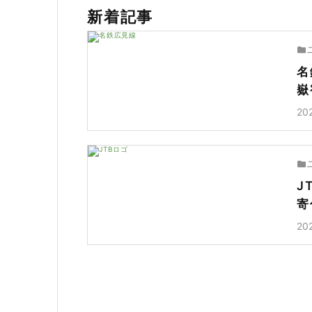
新着記事
名
嶽
20
J
寄
20