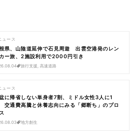
ニュース
根県、山陰道延伸で石見周遊 出雲空港発のレン
カー旅、2施設利用で2000円引き
26.08.04
旅行支援, 高速道路
ニュース
盆に帰省しない単身者7割、ミドル女性3人に1
 交通費高騰と休養志向にみる「郷断ち」のプロ
ス
26.08.03
地方創生