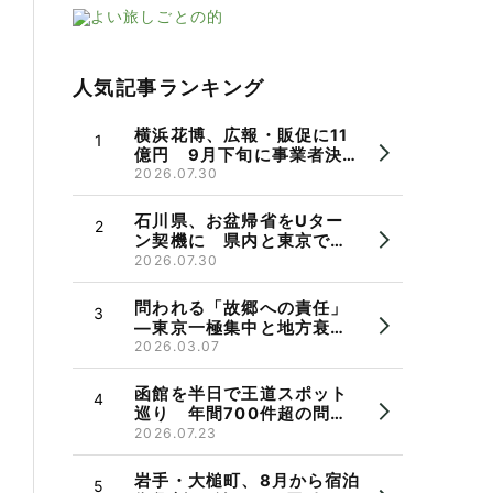
人気記事ランキング
横浜花博、広報・販促に11
億円 9月下旬に事業者決
定、市長パワハラ問題で機
2026.07.30
運に懸念も
石川県、お盆帰省をUター
ン契機に 県内と東京で相
談会 県出身者の検討を後
2026.07.30
押し
問われる「故郷への責任」
―東京一極集中と地方衰
退 郷断ちと帰省のかたち
2026.03.07
函館を半日で王道スポット
巡り 年間700件超の問い
合わせ受け観光バス実証運
2026.07.23
行
岩手・大槌町、8月から宿泊