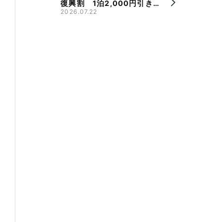
復興割 1泊2,000円引き、
県旅割併用で最大9,000円
2026.07.22