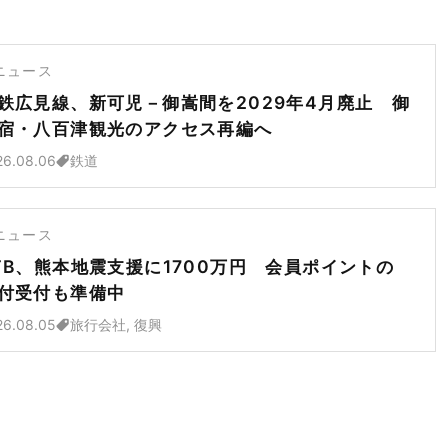
ニュース
鉄広見線、新可児－御嵩間を2029年4月廃止 御
宿・八百津観光のアクセス再編へ
26.08.06
鉄道
ニュース
TB、熊本地震支援に1700万円 会員ポイントの
付受付も準備中
26.08.05
旅行会社, 復興