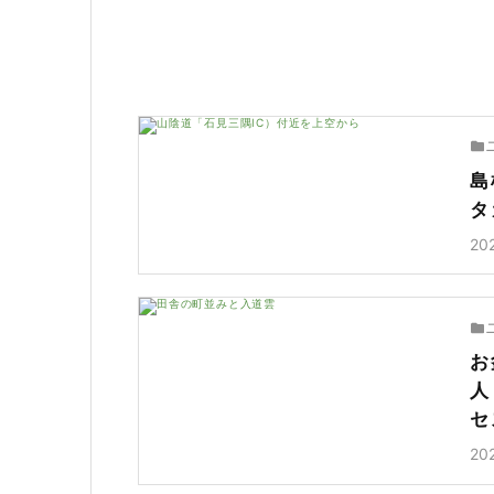
島
タ
20
お
人
セ
20