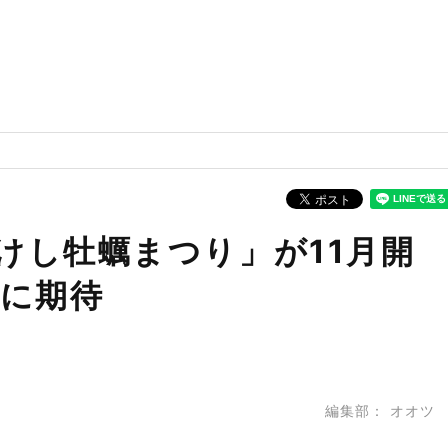
けし牡蠣まつり」が11月開
上に期待
編集部：
オオツ