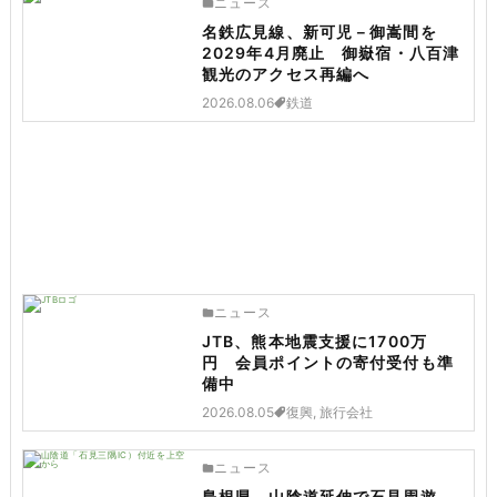
ニュース
名鉄広見線、新可児－御嵩間を
2029年4月廃止 御嶽宿・八百津
観光のアクセス再編へ
2026.08.06
鉄道
ニュース
JTB、熊本地震支援に1700万
円 会員ポイントの寄付受付も準
備中
2026.08.05
復興, 旅行会社
ニュース
島根県、山陰道延伸で石見周遊