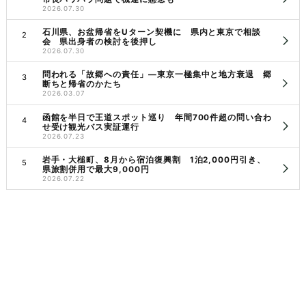
2026.07.30
石川県、お盆帰省をUターン契機に 県内と東京で相談
会 県出身者の検討を後押し
2026.07.30
問われる「故郷への責任」―東京一極集中と地方衰退 郷
断ちと帰省のかたち
2026.03.07
函館を半日で王道スポット巡り 年間700件超の問い合わ
せ受け観光バス実証運行
2026.07.23
岩手・大槌町、8月から宿泊復興割 1泊2,000円引き、
県旅割併用で最大9,000円
2026.07.22