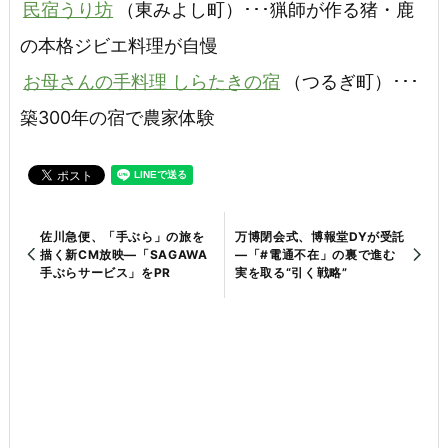
民宿うり坊
（東みよし町）･･･猟師が作る猪・鹿
の本格ジビエ料理が自慢
お母さんの手料理 しらたきの宿
（つるぎ町）･･･
築300年の宿で農家体験
佐川急便、「手ぶら」の旅を
万博閉会式、博報堂DYが受託
描く新CM放映―「SAGAWA
―「#電通不在」の裏で進む
手ぶらサービス」をPR
実を取る“引く戦略”