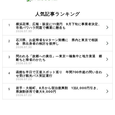
人気記事ランキング
横浜花博、広報・販促に11億円 9月下旬に事業者決定、
市長パワハラ問題で機運に懸念も
2026.07.30
石川県、お盆帰省をUターン契機に 県内と東京で相談
会 県出身者の検討を後押し
2026.07.30
問われる「故郷への責任」―東京一極集中と地方衰退 郷
断ちと帰省のかたち
2026.03.07
函館を半日で王道スポット巡り 年間700件超の問い合わ
せ受け観光バス実証運行
2026.07.23
岩手・大槌町、8月から宿泊復興割 1泊2,000円引き、
県旅割併用で最大9,000円
2026.07.22