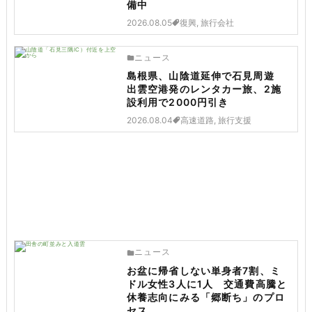
備中
2026.08.05
復興, 旅行会社
ニュース
島根県、山陰道延伸で石見周遊
出雲空港発のレンタカー旅、2施
設利用で2000円引き
2026.08.04
高速道路, 旅行支援
ニュース
お盆に帰省しない単身者7割、ミ
ドル女性3人に1人 交通費高騰と
休養志向にみる「郷断ち」のプロ
セス