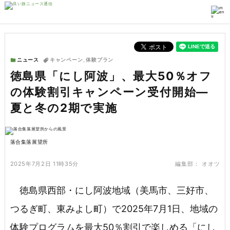
ニュース
キャンペーン
,
体験プラン
徳島県「にし阿波」、最大50％オフ
の体験割引キャンペーン受付開始―
夏と冬の2期で実施
落合集落展望所
2025年7月2日 11時35分
編集部：
オオツ
徳島県西部・にし阿波地域（美馬市、三好市、
つるぎ町、東みよし町）で2025年7月1日、地域の
体験プログラムを最大50％割引で楽しめる「にし