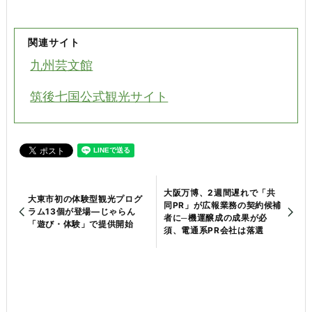
関連サイト
九州芸文館
筑後七国公式観光サイト
大阪万博、2週間遅れで「共
大東市初の体験型観光プログ
同PR」が広報業務の契約候補
ラム13個が登場—じゃらん
者に─機運醸成の成果が必
「遊び・体験」で提供開始
須、電通系PR会社は落選