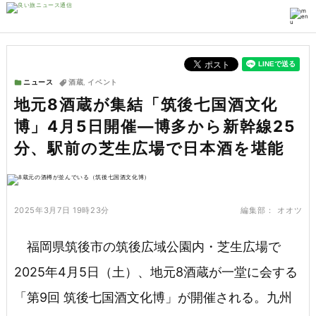
ニュース
酒蔵
,
イベント
地元8酒蔵が集結「筑後七国酒文化
博」4月5日開催—博多から新幹線25
分、駅前の芝生広場で日本酒を堪能
2025年3月7日 19時23分
編集部：
オオツ
福岡県筑後市の筑後広域公園内・芝生広場で
2025年4月5日（土）、地元8酒蔵が一堂に会する
「第9回 筑後七国酒文化博」が開催される。九州