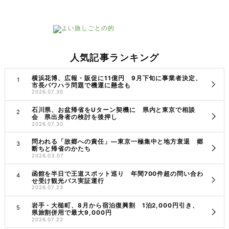
人気記事ランキング
横浜花博、広報・販促に11億円 9月下旬に事業者決定、
市長パワハラ問題で機運に懸念も
2026.07.30
石川県、お盆帰省をUターン契機に 県内と東京で相談
会 県出身者の検討を後押し
2026.07.30
問われる「故郷への責任」―東京一極集中と地方衰退 郷
断ちと帰省のかたち
2026.03.07
函館を半日で王道スポット巡り 年間700件超の問い合わ
せ受け観光バス実証運行
2026.07.23
岩手・大槌町、8月から宿泊復興割 1泊2,000円引き、
県旅割併用で最大9,000円
2026.07.22