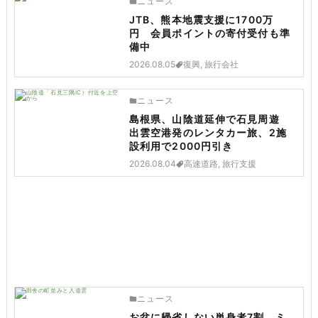
ニュース
JTB、熊本地震支援に1700万
円 会員ポイントの寄付受付も準
備中
2026.08.05
復興, 旅行会社
ニュース
島根県、山陰道延伸で石見周遊
出雲空港発のレンタカー旅、2施
設利用で2000円引き
2026.08.04
高速道路, 旅行支援
ニュース
お盆に帰省しない単身者7割、ミ