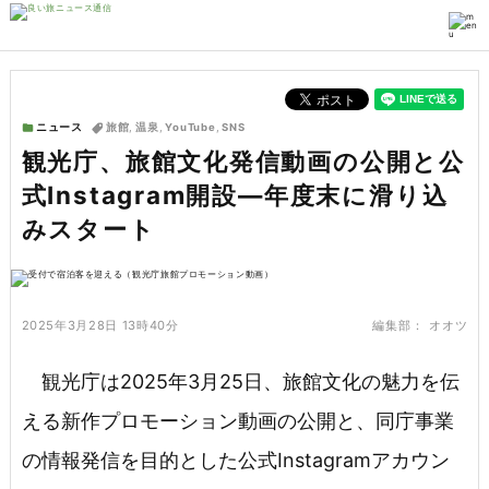
ニュース
旅館
,
温泉
,
YouTube
,
SNS
観光庁、旅館文化発信動画の公開と公
式Instagram開設—年度末に滑り込
みスタート
2025年3月28日 13時40分
編集部：
オオツ
観光庁は2025年3月25日、旅館文化の魅力を伝
える新作プロモーション動画の公開と、同庁事業
の情報発信を目的とした公式Instagramアカウン