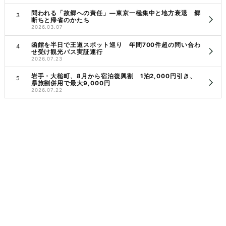
問われる「故郷への責任」―東京一極集中と地方衰退 郷
断ちと帰省のかたち
2026.03.07
函館を半日で王道スポット巡り 年間700件超の問い合わ
せ受け観光バス実証運行
2026.07.23
岩手・大槌町、8月から宿泊復興割 1泊2,000円引き、
県旅割併用で最大9,000円
2026.07.22