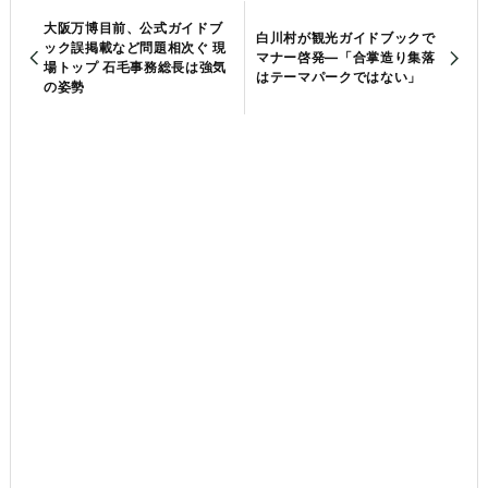
大阪万博目前、公式ガイドブ
白川村が観光ガイドブックで
ック誤掲載など問題相次ぐ 現
マナー啓発—「合掌造り集落
場トップ 石毛事務総長は強気
はテーマパークではない」
の姿勢