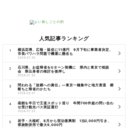
人気記事ランキング
横浜花博、広報・販促に11億円 9月下旬に事業者決定、
市長パワハラ問題で機運に懸念も
2026.07.30
石川県、お盆帰省をUターン契機に 県内と東京で相談
会 県出身者の検討を後押し
2026.07.30
問われる「故郷への責任」―東京一極集中と地方衰退 郷
断ちと帰省のかたち
2026.03.07
函館を半日で王道スポット巡り 年間700件超の問い合わ
せ受け観光バス実証運行
2026.07.23
岩手・大槌町、8月から宿泊復興割 1泊2,000円引き、
県旅割併用で最大9,000円