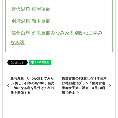
野沢温泉 桐屋旅館
別府温泉 新玉旅館
信州白馬 割烹旅館みなみ家＆別邸ねこ処み
なみ家
島写真集「いつか旅してみた
熊野古道の1棟貸し宿｜学生向
い 美しい日本の島100」発売
け特別宿泊プラン「熊野古道
｜気になる島を見付けて次の
青春女子旅」販売｜4月30日
旅を準備する
宿泊分まで