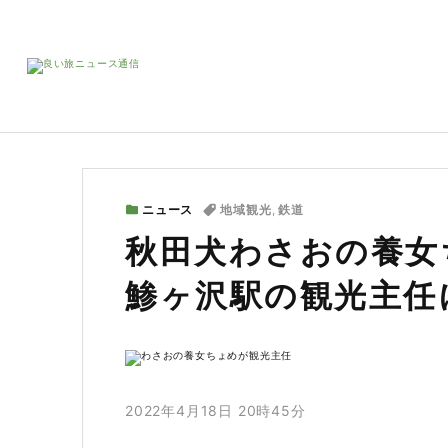
ニュース
地域観光
,
鉄道
秋田犬わさおの養女
鯵ヶ沢駅の観光主任
2022年4月18日 20時45分