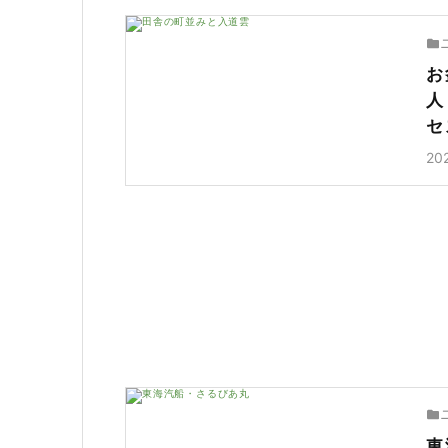
お
人
セ
20
東