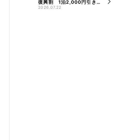
復興割 1泊2,000円引き、
県旅割併用で最大9,000円
2026.07.22