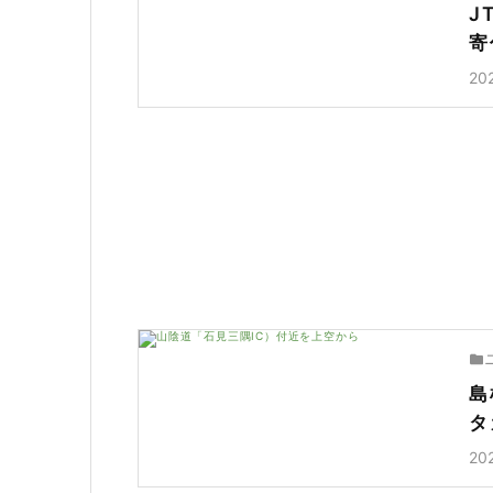
J
寄
20
島
タ
20