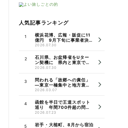
人気記事ランキング
横浜花博、広報・販促に11
億円 9月下旬に事業者決
定、市長パワハラ問題で機
2026.07.30
運に懸念も
石川県、お盆帰省をUター
ン契機に 県内と東京で相
談会 県出身者の検討を後
2026.07.30
押し
問われる「故郷への責任」
―東京一極集中と地方衰
退 郷断ちと帰省のかたち
2026.03.07
函館を半日で王道スポット
巡り 年間700件超の問い
合わせ受け観光バス実証運
2026.07.23
行
岩手・大槌町、8月から宿泊