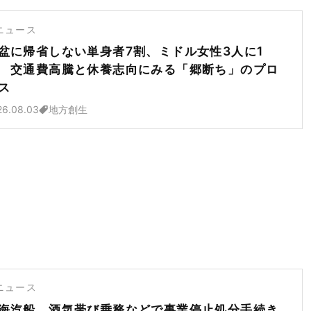
ニュース
盆に帰省しない単身者7割、ミドル女性3人に1
 交通費高騰と休養志向にみる「郷断ち」のプロ
ス
26.08.03
地方創生
ニュース
海汽船、酒気帯び乗務などで事業停止処分手続き