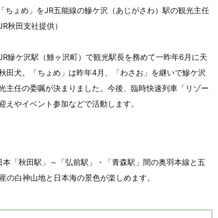
犬「ちょめ」をJR五能線の鰺ケ沢（あじがさわ）駅の観光主任
JR秋田支社提供）
R鰺ケ沢駅（鯵ヶ沢町）で観光駅長を務めて一昨年6月に天
秋田犬。「ちょめ」は昨年4月、「わさお」を継いで鰺ケ沢
光主任の委嘱が決まりました。今後、臨時快速列車「リゾー
迎えやイベント参加などで活動します。
東日本「秋田駅」～「弘前駅」・「青森駅」間の奥羽本線と五
遺産の白神山地と日本海の景色が楽しめます。