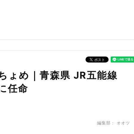
ちょめ｜青森県 JR五能線
に任命
編集部：
オオツ