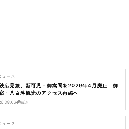
ニュース
鉄広見線、新可児－御嵩間を2029年4月廃止 御
宿・八百津観光のアクセス再編へ
26.08.06
鉄道
ニュース