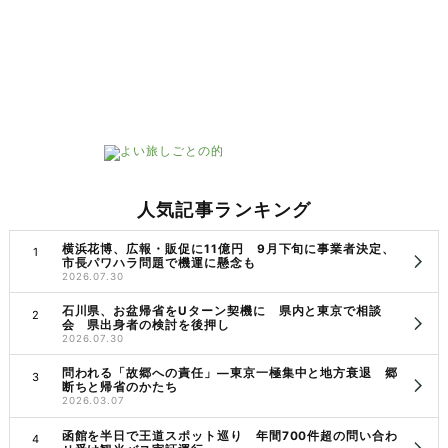
人気記事ランキング
横浜花博、広報・販促に11億円 9月下旬に事業者決定、
市長パワハラ問題で機運に懸念も
2026.07.30
石川県、お盆帰省をUターン契機に 県内と東京で相談
会 県出身者の検討を後押し
2026.07.30
問われる「故郷への責任」―東京一極集中と地方衰退 郷
断ちと帰省のかたち
2026.03.07
函館を半日で王道スポット巡り 年間700件超の問い合わ