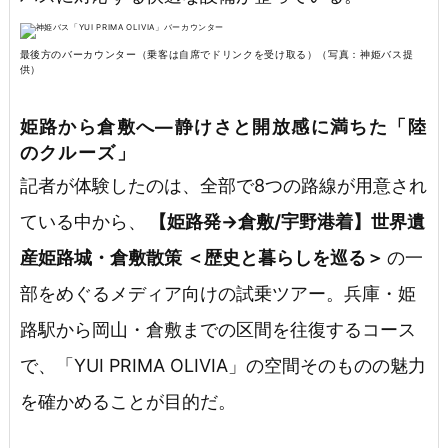
最後方のバーカウンター（乗客は自席でドリンクを受け取る）（写真：神姫バス提
供）
姫路から倉敷へ―静けさと開放感に満ちた「陸
のクルーズ」
記者が体験したのは、全部で8つの路線が用意され
ている中から、
【姫路発→倉敷/宇野港着】世界遺
産姫路城・倉敷散策 ＜歴史と暮らしを巡る＞
の一
部をめぐるメディア向けの試乗ツアー。兵庫・姫
路駅から岡山・倉敷までの区間を往復するコース
で、「YUI PRIMA OLIVIA」の空間そのものの魅力
を確かめることが目的だ。