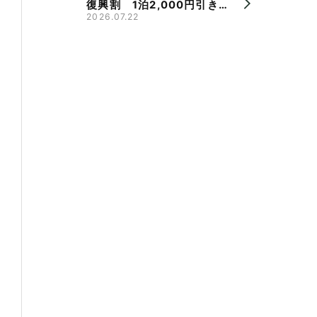
復興割 1泊2,000円引き、
県旅割併用で最大9,000円
2026.07.22