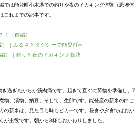
編では能登町小木港での釣りや夜のイカキング体験（恐怖体
はこれまでの記事です。
？！（前編）
編）｜ふるさとタクシーで能登町へ
後編）｜釣りと夜のイカキング探訪
動き過ぎたからか筋肉痛です。起きて直ぐに荷物を準備し、7
煮物、漬物、納豆、そして、生卵です。能登産の新米の白ご
カの新米は、見た目も味もピカ一です。昼食や夕食ではおか
んが主役です。朝から3杯もおかわりしました。