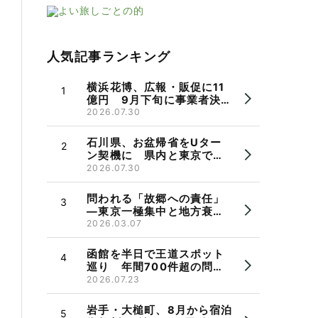
人気記事ランキング
横浜花博、広報・販促に11
億円 9月下旬に事業者決
定、市長パワハラ問題で機
2026.07.30
運に懸念も
石川県、お盆帰省をUター
ン契機に 県内と東京で相
談会 県出身者の検討を後
2026.07.30
押し
問われる「故郷への責任」
―東京一極集中と地方衰
退 郷断ちと帰省のかたち
2026.03.07
函館を半日で王道スポット
巡り 年間700件超の問い
合わせ受け観光バス実証運
2026.07.23
行
岩手・大槌町、8月から宿泊