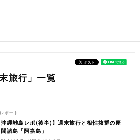
末旅行」一覧
レポート
【沖縄離島レポ(後半)】週末旅行と相性抜群の慶
良間諸島「阿嘉島」