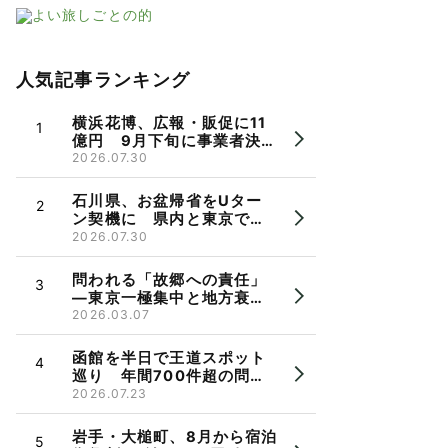
人気記事ランキング
横浜花博、広報・販促に11
億円 9月下旬に事業者決
定、市長パワハラ問題で機
2026.07.30
運に懸念も
石川県、お盆帰省をUター
ン契機に 県内と東京で相
談会 県出身者の検討を後
2026.07.30
押し
問われる「故郷への責任」
―東京一極集中と地方衰
退 郷断ちと帰省のかたち
2026.03.07
函館を半日で王道スポット
巡り 年間700件超の問い
合わせ受け観光バス実証運
2026.07.23
行
岩手・大槌町、8月から宿泊