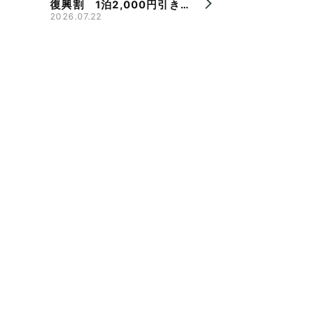
復興割 1泊2,000円引き、
県旅割併用で最大9,000円
2026.07.22