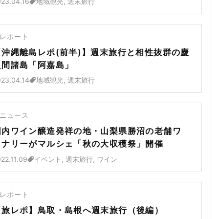
23.04.16
地域観光, 週末旅行
レポート
【沖縄離島レポ(前半)】週末旅行と相性抜群の慶
良間諸島「阿嘉島」
23.04.14
地域観光, 週末旅行
ニュース
国内ワイン醸造発祥の地・山梨県勝沼の老舗ワ
イナリーがマルシェ「秋の大収穫祭」開催
22.11.09
イベント, 週末旅行, ワイン
レポート
【旅レポ】鳥取・島根へ週末旅行（後編）