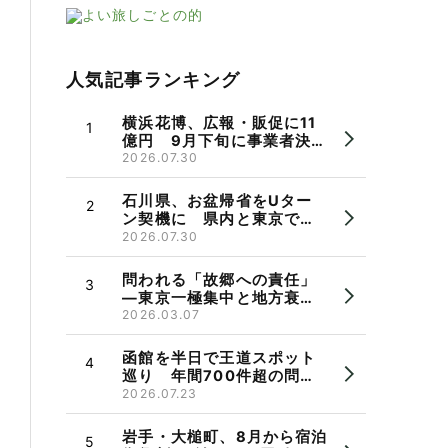
人気記事ランキング
横浜花博、広報・販促に11
億円 9月下旬に事業者決
定、市長パワハラ問題で機
2026.07.30
運に懸念も
石川県、お盆帰省をUター
ン契機に 県内と東京で相
談会 県出身者の検討を後
2026.07.30
押し
問われる「故郷への責任」
―東京一極集中と地方衰
退 郷断ちと帰省のかたち
2026.03.07
函館を半日で王道スポット
巡り 年間700件超の問い
合わせ受け観光バス実証運
2026.07.23
行
岩手・大槌町、8月から宿泊