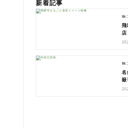
新着記事
飛
店
20
名
嶽
20