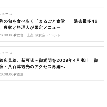
ニュース
騨の旬を食べ歩く「まるごと食堂」 過去最多46
、農家と料理人が限定メニュー
26.08.08
飲食・土産, 飲食店, イベント
ニュース
鉄広見線、新可児－御嵩間を2029年4月廃止 御
宿・八百津観光のアクセス再編へ
26.08.06
鉄道