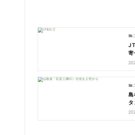
J
寄
20
島
タ
20