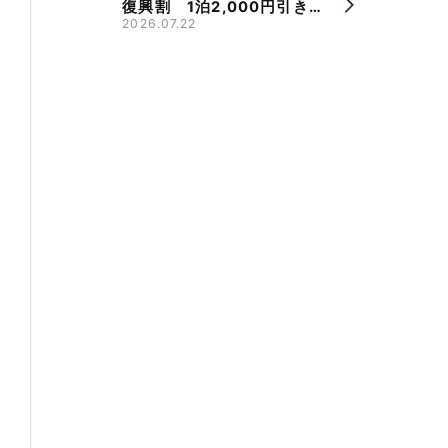
復興割 1泊2,000円引き、
県旅割併用で最大9,000円
2026.07.22