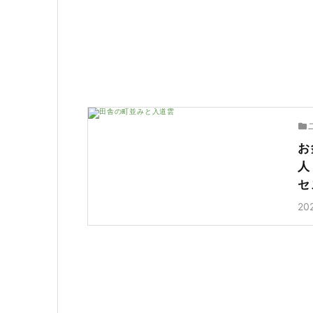
お
人
セ
20