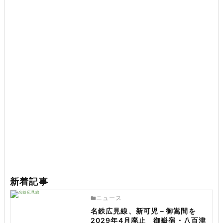
新着記事
ニュース
名鉄広見線、新可児－御嵩間を
2029年4月廃止 御嶽宿・八百津