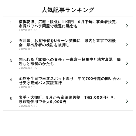
人気記事ランキング
横浜花博、広報・販促に11億円 9月下旬に事業者決定、
市長パワハラ問題で機運に懸念も
2026.07.30
石川県、お盆帰省をUターン契機に 県内と東京で相談
会 県出身者の検討を後押し
2026.07.30
問われる「故郷への責任」―東京一極集中と地方衰退 郷
断ちと帰省のかたち
2026.03.07
函館を半日で王道スポット巡り 年間700件超の問い合わ
せ受け観光バス実証運行
2026.07.23
岩手・大槌町、8月から宿泊復興割 1泊2,000円引き、
県旅割併用で最大9,000円
2026.07.22