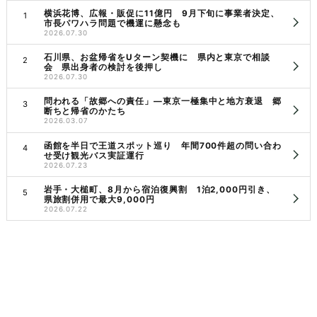
横浜花博、広報・販促に11億円 9月下旬に事業者決定、
市長パワハラ問題で機運に懸念も
2026.07.30
石川県、お盆帰省をUターン契機に 県内と東京で相談
会 県出身者の検討を後押し
2026.07.30
問われる「故郷への責任」―東京一極集中と地方衰退 郷
断ちと帰省のかたち
2026.03.07
函館を半日で王道スポット巡り 年間700件超の問い合わ
せ受け観光バス実証運行
2026.07.23
岩手・大槌町、8月から宿泊復興割 1泊2,000円引き、
県旅割併用で最大9,000円
2026.07.22