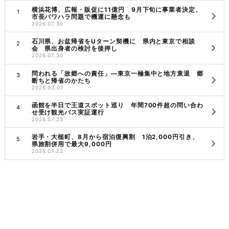
横浜花博、広報・販促に11億円 9月下旬に事業者決定、
市長パワハラ問題で機運に懸念も
2026.07.30
石川県、お盆帰省をUターン契機に 県内と東京で相談
会 県出身者の検討を後押し
2026.07.30
問われる「故郷への責任」―東京一極集中と地方衰退 郷
断ちと帰省のかたち
2026.03.07
函館を半日で王道スポット巡り 年間700件超の問い合わ
せ受け観光バス実証運行
2026.07.23
岩手・大槌町、8月から宿泊復興割 1泊2,000円引き、
県旅割併用で最大9,000円
2026.07.22