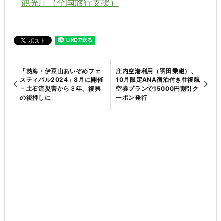
観光庁（全国旅行支援）
「熱海・伊豆山あいぞめフェ
庄内空港利用（羽田乗継）、
スティバル2024」8月に開催
10月限定ANA宿泊付き往復航
－土石流災害から３年、復興
空券プランで15000円割引ク
の後押しに
ーポン発行