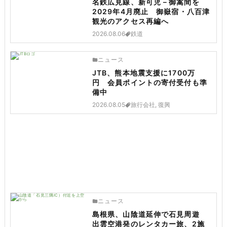
名鉄広見線、新可児－御嵩間を
2029年4月廃止 御嶽宿・八百津
観光のアクセス再編へ
2026.08.06
鉄道
ニュース
JTB、熊本地震支援に1700万
円 会員ポイントの寄付受付も準
備中
2026.08.05
旅行会社, 復興
ニュース
島根県、山陰道延伸で石見周遊
出雲空港発のレンタカー旅、2施