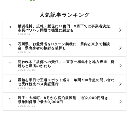
人気記事ランキング
横浜花博、広報・販促に11億円 9月下旬に事業者決定、
市長パワハラ問題で機運に懸念も
2026.07.30
石川県、お盆帰省をUターン契機に 県内と東京で相談
会 県出身者の検討を後押し
2026.07.30
問われる「故郷への責任」―東京一極集中と地方衰退 郷
断ちと帰省のかたち
2026.03.07
函館を半日で王道スポット巡り 年間700件超の問い合わ
せ受け観光バス実証運行
2026.07.23
岩手・大槌町、8月から宿泊復興割 1泊2,000円引き、
県旅割併用で最大9,000円
2026.07.22