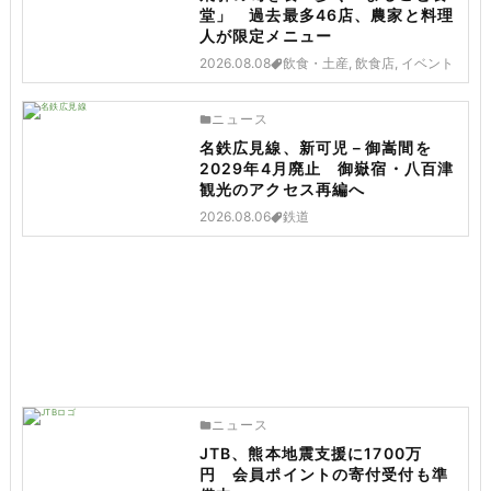
堂」 過去最多46店、農家と料理
人が限定メニュー
2026.08.08
飲食・土産, 飲食店, イベント
ニュース
名鉄広見線、新可児－御嵩間を
2029年4月廃止 御嶽宿・八百津
観光のアクセス再編へ
2026.08.06
鉄道
ニュース
JTB、熊本地震支援に1700万
円 会員ポイントの寄付受付も準