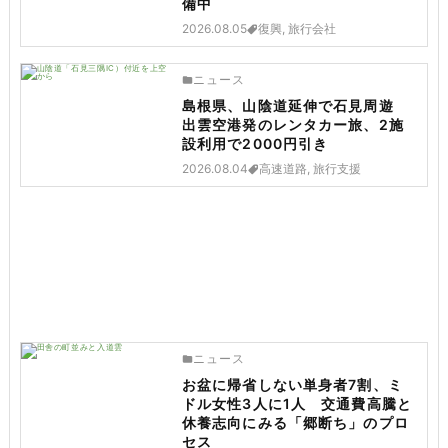
備中
2026.08.05
復興, 旅行会社
ニュース
島根県、山陰道延伸で石見周遊
出雲空港発のレンタカー旅、2施
設利用で2000円引き
2026.08.04
高速道路, 旅行支援
ニュース
お盆に帰省しない単身者7割、ミ
ドル女性3人に1人 交通費高騰と
休養志向にみる「郷断ち」のプロ
セス