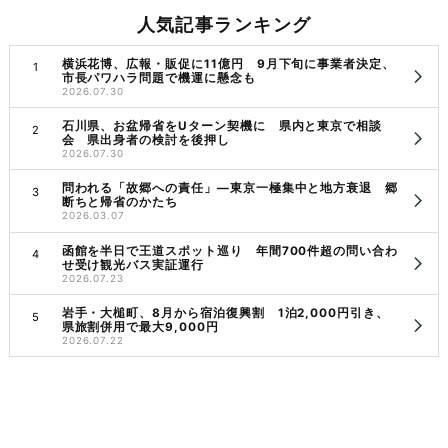
人気記事ランキング
横浜花博、広報・販促に11億円 9月下旬に事業者決定、
市長パワハラ問題で機運に懸念も
2026.07.30
石川県、お盆帰省をUターン契機に 県内と東京で相談
会 県出身者の検討を後押し
2026.07.30
問われる「故郷への責任」―東京一極集中と地方衰退 郷
断ちと帰省のかたち
2026.03.07
函館を半日で王道スポット巡り 年間700件超の問い合わ
せ受け観光バス実証運行
2026.07.23
岩手・大槌町、8月から宿泊復興割 1泊2,000円引き、
県旅割併用で最大9,000円
2026.07.22