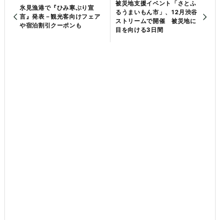
被災地支援イベント「さとふ
氷見漁港で『ひみ寒ぶり宣
るうまいもん市」、12月渋谷
言』発表－観光客向けフェア
ストリームで開催 被災地に
や宿泊割引クーポンも
目を向ける3日間