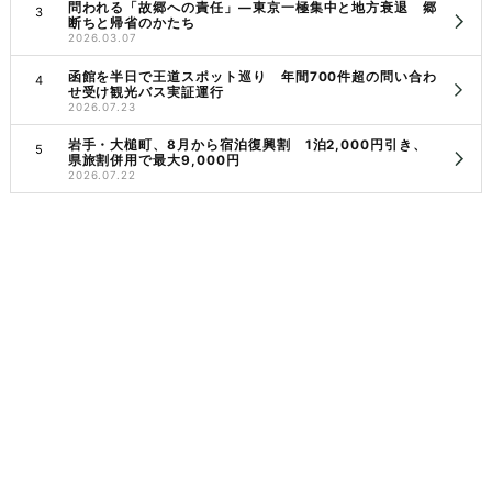
問われる「故郷への責任」―東京一極集中と地方衰退 郷
断ちと帰省のかたち
2026.03.07
函館を半日で王道スポット巡り 年間700件超の問い合わ
せ受け観光バス実証運行
2026.07.23
岩手・大槌町、8月から宿泊復興割 1泊2,000円引き、
県旅割併用で最大9,000円
2026.07.22