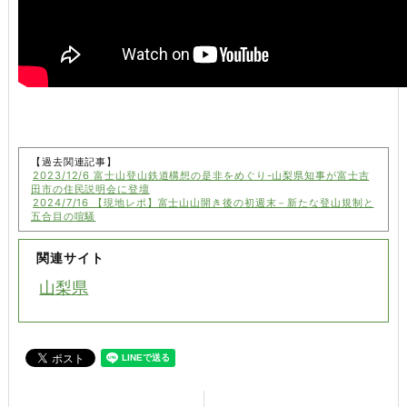
【過去関連記事】
2023/12/6 富士山登山鉄道構想の是非をめぐり-山梨県知事が富士吉
田市の住民説明会に登壇
2024/7/16 【現地レポ】富士山山開き後の初週末－新たな登山規制と
五合目の喧騒
関連サイト
山梨県