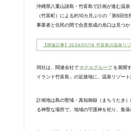
沖縄県八重山諸島・竹富島で計画が進む温泉
（竹富町）による約10カ月ぶりの「第6回住民
事業者と住民の間で合意形成の糸口は見つか
【関連記事】2024/01/18 竹富島の温
同社は、関連会社で
ホテルグループ
を展開
イランド竹富島」の近接地に、温泉リゾート
計画地は島の聖域・真知御嶽（まちうたき）
る神聖な場所で、地域の守護神を祀り、集落