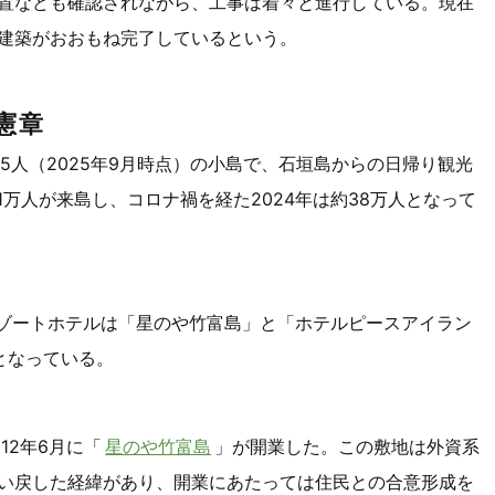
置なども確認されながら、工事は着々と進行している。現在
建築がおおもね完了しているという。
憲章
25人（2025年9月時点）の小島で、石垣島からの日帰り観光
1万人が来島し、コロナ禍を経た2024年は約38万人となって
リゾートホテルは「星のや竹富島」と「ホテルピースアイラン
となっている。
12年6月に「
星のや竹富島
」が開業した。この敷地は外資系
い戻した経緯があり、開業にあたっては住民との合意形成を