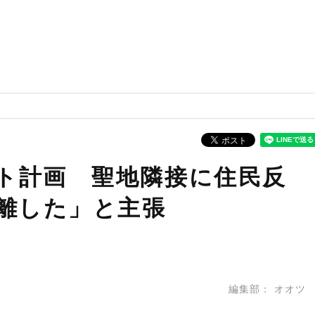
ト計画 聖地隣接に住民反
ｍ離した」と主張
編集部：
オオツ