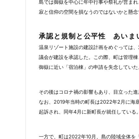
島では御嶽を中心に年中行事や祭礼が営まれ
寂と信仰の空間を損なうのではないかと懸念
承認と規制と公平性 あいま
温泉リゾート施設の建設計画をめぐっては、2
議会が建設を承認した。この際、町は管理棟
御嶽に近い「宿泊棟」の申請を失念していた
その後はコロナ禍の影響もあり、目立った進
なお、2019年当時の町長は2022年2月
起訴され、同年4月に新町長が就任している
一方で、町は2022年10月、島の陸域全体