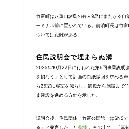
竹富町は八重山諸島の有人9島にまたがる自
ーミナル前に置かれている。前泊町長は竹富
ついては距離がある。
住民説明会で埋まらぬ溝
2025年10月22日に行われた第6回事業説
を損なう」として計画の白紙撤回を求める声
ら25室に客室を減らし、御嶽から施設まで
ま建設を進める方針を示した。
説明会後、住民団体「竹富公民館」はSNS
る』と発言した」と
指摘
。その上で、「真