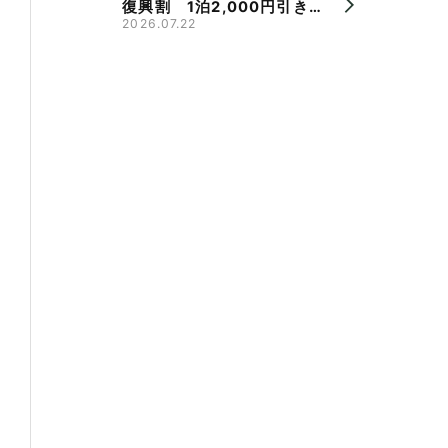
復興割 1泊2,000円引き、
県旅割併用で最大9,000円
2026.07.22