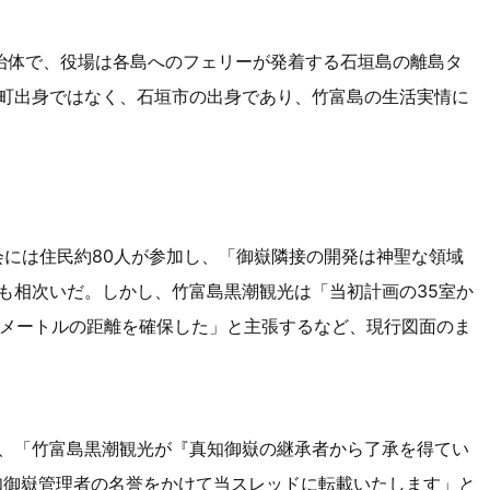
治体で、役場は各島へのフェリーが発着する石垣島の離島タ
町出身ではなく、石垣市の出身であり、竹富島の生活実情に
明会には住民約80人が参加し、「御嶽隣接の開発は神聖な領域
も相次いだ。しかし、竹富島黒潮観光は「当初計画の35室か
11メートルの距離を確保した」と主張するなど、現行図面のま
で、「竹富島黒潮観光が『真知御嶽の継承者から了承を得てい
知御嶽管理者の名誉をかけて当スレッドに転載いたします」と