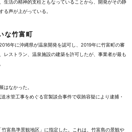
、生活の精神的支柱ともなっていることから、開発がその静
する声が上がっている。
いな竹富町
016年に沖縄県が温泉開発を認可し、2019年に竹富町の審
、レストラン、温泉施設の建築を許可したが、事業者が最も
。
展はなかった。
に海底送水管工事をめぐる官製談合事件で収賄容疑により逮捕・
。
を「竹富島準景観地区」に指定した。これは、竹富島の景観や