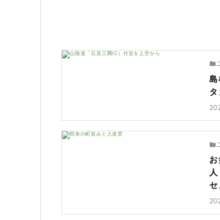
島
タ
20
お
人
セ
20