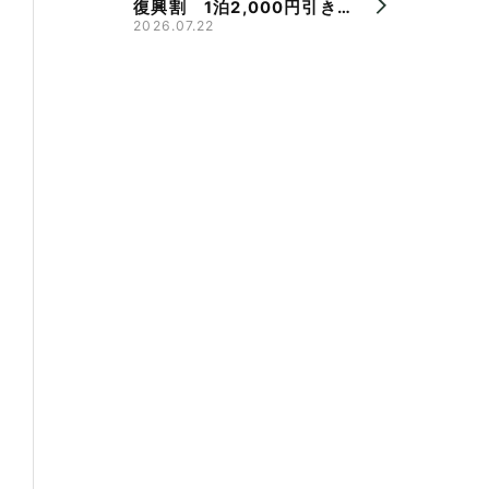
復興割 1泊2,000円引き、
県旅割併用で最大9,000円
2026.07.22