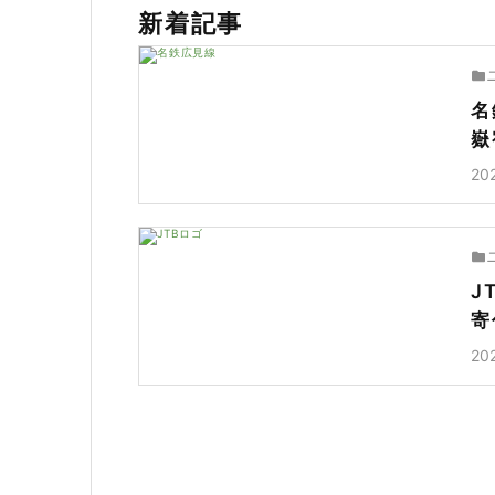
新着記事
名
嶽
20
J
寄
20