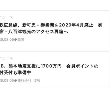
ニュース
鉄広見線、新可児－御嵩間を2029年4月廃止 御
宿・八百津観光のアクセス再編へ
26.08.06
鉄道
ニュース
TB、熊本地震支援に1700万円 会員ポイントの
付受付も準備中
26.08.05
旅行会社, 復興