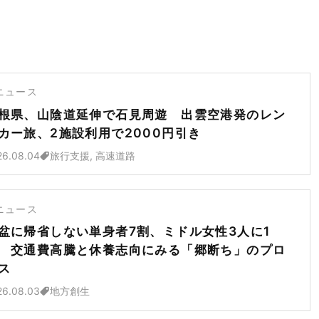
ニュース
根県、山陰道延伸で石見周遊 出雲空港発のレン
カー旅、2施設利用で2000円引き
26.08.04
旅行支援, 高速道路
ニュース
盆に帰省しない単身者7割、ミドル女性3人に1
 交通費高騰と休養志向にみる「郷断ち」のプロ
ス
26.08.03
地方創生