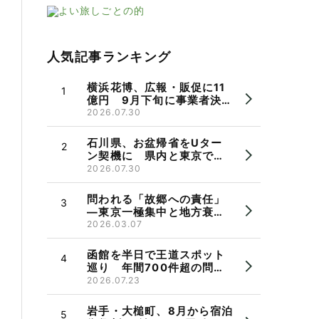
人気記事ランキング
横浜花博、広報・販促に11
億円 9月下旬に事業者決
定、市長パワハラ問題で機
2026.07.30
運に懸念も
石川県、お盆帰省をUター
ン契機に 県内と東京で相
談会 県出身者の検討を後
2026.07.30
押し
問われる「故郷への責任」
―東京一極集中と地方衰
退 郷断ちと帰省のかたち
2026.03.07
函館を半日で王道スポット
巡り 年間700件超の問い
合わせ受け観光バス実証運
2026.07.23
行
岩手・大槌町、8月から宿泊