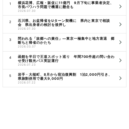
横浜花博、広報・販促に11億円 9月下旬に事業者決定、
市長パワハラ問題で機運に懸念も
2026.07.30
石川県、お盆帰省をUターン契機に 県内と東京で相談
会 県出身者の検討を後押し
2026.07.30
問われる「故郷への責任」―東京一極集中と地方衰退 郷
断ちと帰省のかたち
2026.03.07
函館を半日で王道スポット巡り 年間700件超の問い合わ
せ受け観光バス実証運行
2026.07.23
岩手・大槌町、8月から宿泊復興割 1泊2,000円引き、
県旅割併用で最大9,000円
2026.07.22