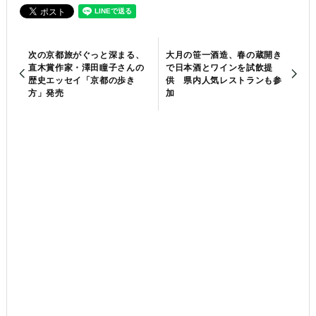
次の京都旅がぐっと深まる、
大月の笹一酒造、春の蔵開き
直木賞作家・澤田瞳子さんの
で日本酒とワインを試飲提
歴史エッセイ「京都の歩き
供 県内人気レストランも参
方」発売
加