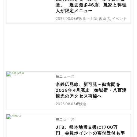
堂」 過去最多46店、農家と料理
人が限定メニュー
2026.08.08
飲食・土産, 飲食店, イベント
ニュース
名鉄広見線、新可児－御嵩間を
2029年4月廃止 御嶽宿・八百津
観光のアクセス再編へ
2026.08.06
鉄道
ニュース
JTB、熊本地震支援に1700万
円 会員ポイントの寄付受付も準