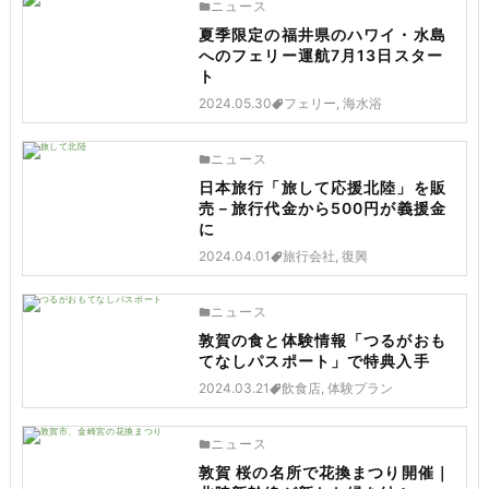
ニュース
夏季限定の福井県のハワイ・水島
へのフェリー運航7月13日スター
ト
2024.05.30
フェリー, 海水浴
ニュース
日本旅行「旅して応援北陸」を販
売－旅行代金から500円が義援金
に
2024.04.01
旅行会社, 復興
ニュース
敦賀の食と体験情報「つるがおも
てなしパスポート」で特典入手
2024.03.21
飲食店, 体験プラン
ニュース
敦賀 桜の名所で花換まつり開催｜