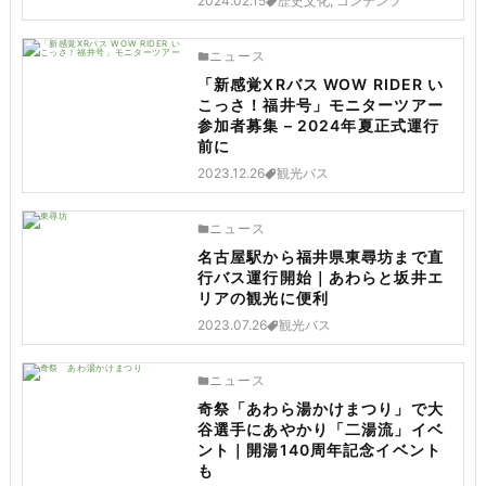
2024.02.15
歴史文化, コンテンツ
ニュース
「新感覚XRバス WOW RIDER い
こっさ！福井号」モニターツアー
参加者募集 – 2024年夏正式運行
前に
2023.12.26
観光バス
ニュース
名古屋駅から福井県東尋坊まで直
行バス運行開始｜あわらと坂井エ
リアの観光に便利
2023.07.26
観光バス
ニュース
奇祭「あわら湯かけまつり」で大
谷選手にあやかり「二湯流」イベ
ント｜開湯140周年記念イベント
も