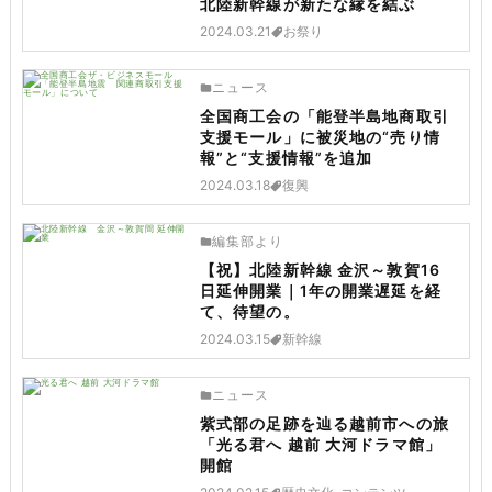
北陸新幹線が新たな縁を結ぶ
2024.03.21
お祭り
ニュース
全国商工会の「能登半島地商取引
支援モール」に被災地の“売り情
報”と“支援情報”を追加
2024.03.18
復興
編集部より
【祝】北陸新幹線 金沢～敦賀16
日延伸開業｜1年の開業遅延を経
て、待望の。
2024.03.15
新幹線
ニュース
紫式部の足跡を辿る越前市への旅
「光る君へ 越前 大河ドラマ館」
開館