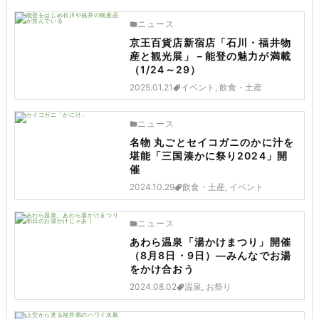
ニュース
京王百貨店新宿店「石川・福井物
産と観光展」－能登の魅力が満載
（1/24～29）
2025.01.21
イベント, 飲食・土産
ニュース
名物 丸ごとセイコガニのかに汁を
堪能「三国湊かに祭り2024」開
催
2024.10.29
飲食・土産, イベント
ニュース
あわら温泉「湯かけまつり」開催
（8月8日・9日）―みんなでお湯
をかけ合おう
2024.08.02
温泉, お祭り